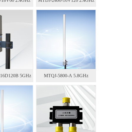
-18V60 2.4GHz
MTDJ-2400-16V120 2.4GHz
-16D120B 5GHz
MTQJ-5800-A 5.8GHz