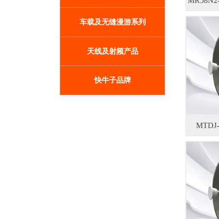
MR58N2-13Q 
车载及无缝漫游系列
天线及射频产品
快牛子品牌
MTDJ-