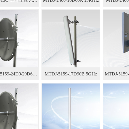
全向车载无线
MTDJ-2400-16D60A 2.4GHz
MTDJ-2400
AP
5159-24D9/29D6
MTDJ-5159-17D90B 5GHz
MTDJ-5159
5GHz