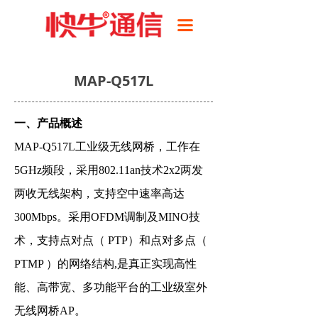
首页
끀
产品
MAP-Q517L
解决方案
成功案例
一、产品概述
技术支持
MAP-Q517L工业级无线网桥，工作在
5GHz频段，采用802.11an技术2x2两发
关于我们
两收无线架构，支持空中速率
高达
300Mbps
。采用OFDM调制及MINO技
术，支持点对点（ PTP）和点对多点（
PTMP ）的网络结构,是真正实现
高性
能、高带宽、多功能平台的工业级室外
无线网桥AP。