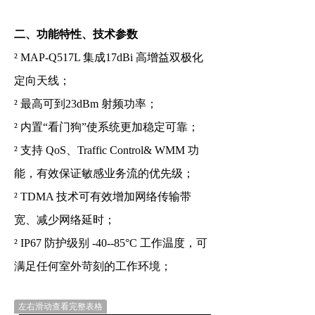
二、功能特性、技术参数
²
MAP-Q517L 集成
17dBi
高增益双极化
定向天线；
²
最高可到23dBm 射频功率；
²
内置“看门狗”使系统更加稳定可靠；
²
支持 QoS、Traffic Control& WMM 功
能，有效保证敏感业务流的优先级；
²
TDMA 技术可有效增加网络传输带
宽、减少网络延时；
²
IP67 防护级别 -40--85°C 工作温度，可
满足任何室外苛刻的工作环境；
左右滑动查看完整表格