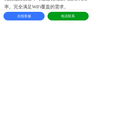
率。完全满足WiFi覆盖的需求。
在线客服
电话联系
WiFi覆盖点位选择
根据上面的WiFi点位选择标准现在决
定在如下点位安装MOBISYSMOBISYS盟
贝特工业级双频无线AP，具体点位图如
下：双频AP部署示意图
项目需求
请认真填写以下内容，如果有合作机会，我们会