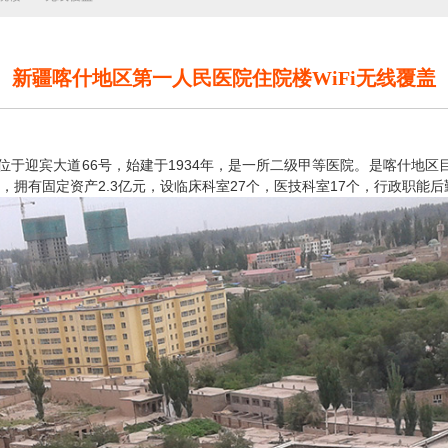
新疆喀什地区第一人民医院住院楼WiFi无线覆盖
66
1934
位于迎宾大道
号，始建于
年，是一所二级甲等医院。
是喀什地区
2.3
27
17
，拥有固定资产
亿元，设临床科室
个，医技科室
个，行政职能后