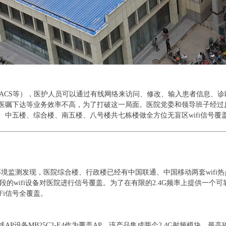
、PACS等），医护人员可以通过有线网络来访问、修改、输入患者信息、
医嘱下达等业务效率不高，为了打破这一局面。医院党委和领导班子经过
、中五楼、综合楼、南五楼、八号楼共七栋楼做全方位无盲区wifi信号覆
环境监测发现，医院综合楼、行政楼已经有中国联通、中国移动两套
wifi
段的
wifi设备对医院进行信号覆盖。为了在有限的2.4G
频率上提供一个可
Fi信号全覆盖。
线
AP
设备
MB25C2-E4
作为覆盖
AP
，该产品集成两个
2.4G
射频模块，最高