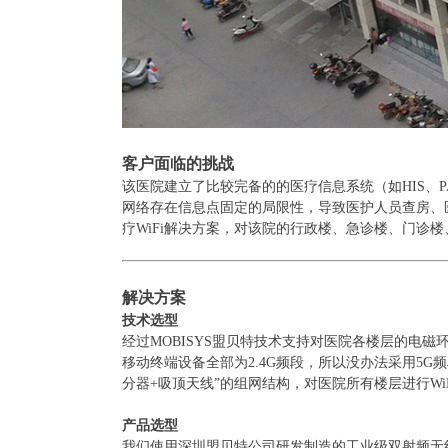
客户面临的挑战
该医院建立了比较完备的的医疗信息系统（如
HIS
网络存在信息点固定的局限性，
导致医护人员查房、
疗
WiFi解决方案，对该院的行政楼、急诊楼、门诊楼
解决方案
技术选型
经过
MOBISYS
盟贝特技术支持对医院各楼层的电磁
移动终端设备全部为
2.4G
频段，所以没办法采用
5G
频
分器
+吸顶天线”的组网结构，对医院所有楼层进行Wi
产品选型
我们使用深圳盟贝特公司研发制造的工业级双射频无