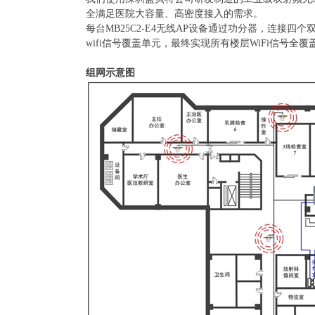
全满足医院大容量、高密度接入的需求。
每台
MB25C2-E4
无线
AP
设备通过功分器，连接四个
wifi信号覆盖单元，最终实现所有楼层WiFi信号全覆
组网示意图